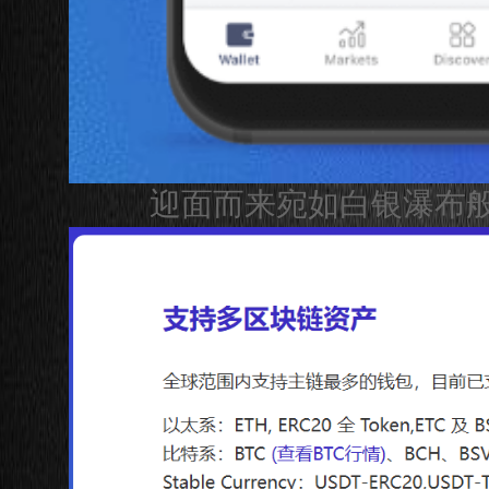
迎面而来宛如白银瀑布