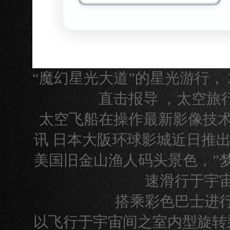
“魔幻星光大道”的星光游行，
直击报导 ，太空旅
太空飞船在操作最新影像技术
讯 日本大阪环球影城近日推出全新
美国旧金山渔人码头景色，”
速滑行于宇
搭乘彩色巴士进
以飞行于宇宙间之室内型旋转