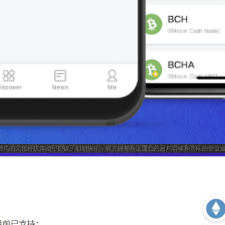
醉式的文化科技体验守护孩子们的快乐，双方拥有高度重合的用户群体和共同的价值追求