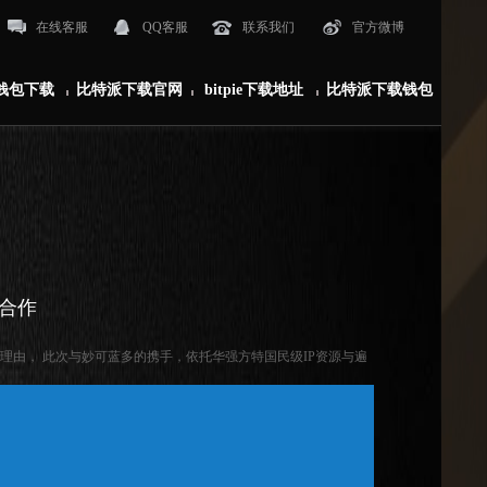
在线客服
QQ客服
联系我们
官方微博
ie钱包下载
比特派下载官网
bitpie下载地址
比特派下载钱包
略合作
理由， 此次与妙可蓝多的携手，依托华强方特国民级IP资源与遍