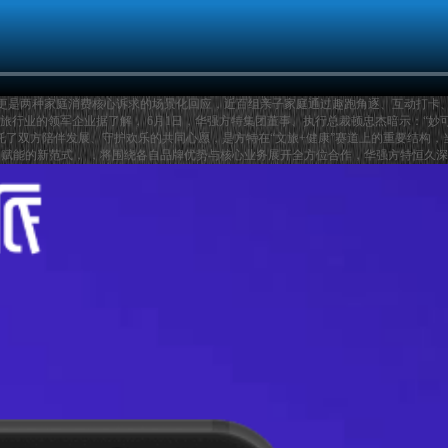
更是两种家庭消费核心诉求的场景化回应，近百组亲子家庭通过趣跑角逐、互动打卡
旅行业的领军企业据了解， 6月1日，华强方特集团董事、执行总裁顿忠杰暗示：“
了双方陪伴发展、守护欢乐的共同心愿，是方特在“文旅+健康”赛道上的重要结构，
赋能的新范式， ，将围绕各自品牌优势与核心业务展开全方位合作，华强方特恒久